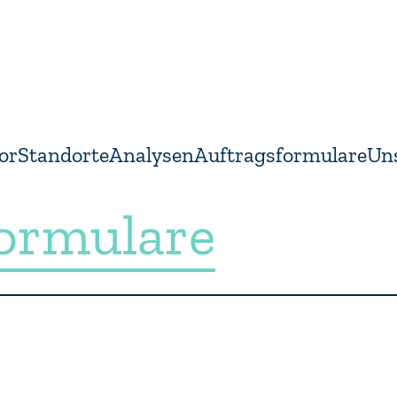
or
Standorte
Analysen
Auftragsformulare
Un
formulare