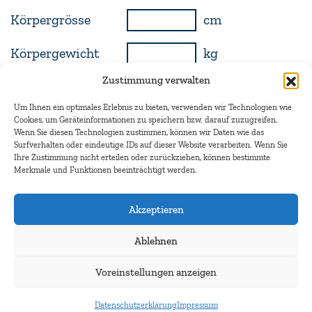
Körpergrösse
cm
Körpergewicht
kg
Zustimmung verwalten
Sammelvolumen
ml
Um Ihnen ein optimales Erlebnis zu bieten, verwenden wir Technologien wie
min (24 Std. =
Cookies, um Geräteinformationen zu speichern bzw. darauf zuzugreifen.
Sammelzeit
Wenn Sie diesen Technologien zustimmen, können wir Daten wie das
1440 min)
Surfverhalten oder eindeutige IDs auf dieser Website verarbeiten. Wenn Sie
Ihre Zustimmung nicht erteilen oder zurückziehen, können bestimmte
Berechnen
Löschen
Merkmale und Funktionen beeinträchtigt werden.
Akzeptieren
Körperoberfläche
m2
Ablehnen
Kreatinin
m2
Voreinstellungen anzeigen
Clearance
Kontakt
Datenschutzerklärung
Impressum